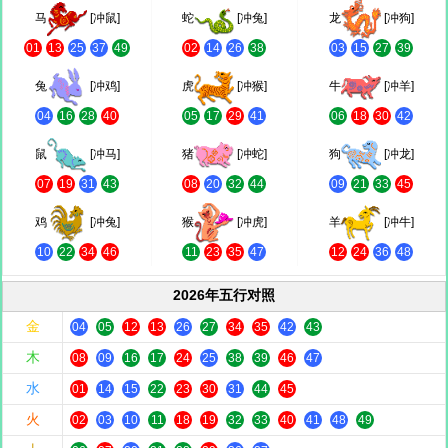
马
[冲鼠]
蛇
[冲兔]
龙
[冲狗]
01
13
25
37
49
02
14
26
38
03
15
27
39
兔
[冲鸡]
虎
[冲猴]
牛
[冲羊]
04
16
28
40
05
17
29
41
06
18
30
42
鼠
[冲马]
猪
[冲蛇]
狗
[冲龙]
07
19
31
43
08
20
32
44
09
21
33
45
鸡
[冲兔]
猴
[冲虎]
羊
[冲牛]
10
22
34
46
11
23
35
47
12
24
36
48
2026年五行对照
金
04
05
12
13
26
27
34
35
42
43
木
08
09
16
17
24
25
38
39
46
47
水
01
14
15
22
23
30
31
44
45
火
02
03
10
11
18
19
32
33
40
41
48
49