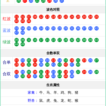
土
06
07
20
21
28
29
36
37
波色对照
01
02
07
08
12
13
18
19
23
24
29
30
34
35
红波
40
45
46
03
04
09
10
14
15
20
25
26
31
36
37
41
42
蓝波
47
48
05
06
11
16
17
21
22
27
28
32
33
38
39
43
绿波
44
49
合数单双
01
03
05
07
09
10
12
14
16
18
21
23
25
27
合单
29
30
32
34
36
38
41
43
45
47
49
02
04
06
08
11
13
15
17
19
20
22
24
26
28
合双
31
33
35
37
39
40
42
44
46
48
生肖属性
家禽：
牛、马、羊、鸡、狗、猪
野兽：
鼠、虎、兔、龙、蛇、猴