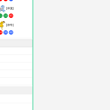
[冲龙]
21
33
45
[冲牛]
24
36
48