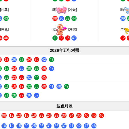
[冲马]
猪
[冲蛇]
狗
1
43
08
20
32
44
09
[冲兔]
猴
[冲虎]
羊
4
46
11
23
35
47
12
2026年五行对照
2
13
26
27
34
35
42
43
6
17
24
25
38
39
46
47
5
22
23
30
31
44
45
0
11
18
19
32
33
40
41
48
49
0
21
28
29
36
37
波色对照
08
12
13
18
19
23
24
29
30
34
35
40
45
46
10
14
15
20
25
26
31
36
37
41
42
47
48