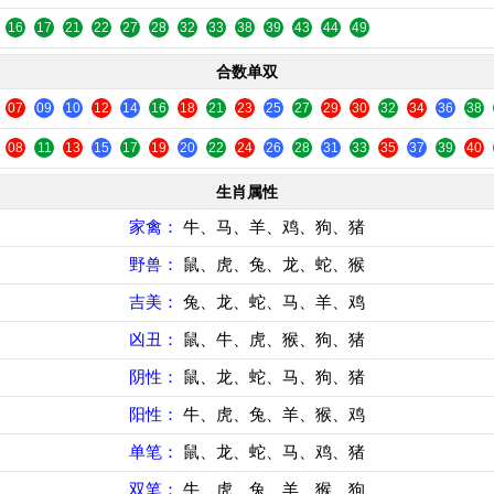
16
17
21
22
27
28
32
33
38
39
43
44
49
合数单双
07
09
10
12
14
16
18
21
23
25
27
29
30
32
34
36
38
08
11
13
15
17
19
20
22
24
26
28
31
33
35
37
39
40
生肖属性
家禽：
牛、马、羊、鸡、狗、猪
野兽：
鼠、虎、兔、龙、蛇、猴
吉美：
兔、龙、蛇、马、羊、鸡
凶丑：
鼠、牛、虎、猴、狗、猪
阴性：
鼠、龙、蛇、马、狗、猪
阳性：
牛、虎、兔、羊、猴、鸡
单笔：
鼠、龙、蛇、马、鸡、猪
双笔：
牛、虎、兔、羊、猴、狗