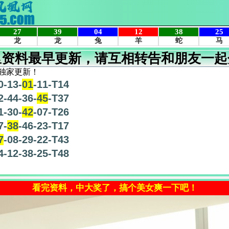
里资料最早更新，请互相转告和朋友一起
独家更新！
0-13-
01
-11-T14
2-44-36-
45
-T37
1-30-
42
-07-T26
7-
38
-46-23-T17
7
-08-29-22-T43
4-12-38-25-T48
看完资料，中大奖了，搞个美女爽一下吧！