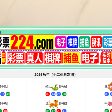
2026马年（十二生肖对照）
[冲鼠]
蛇
[冲兔]
龙
37
49
02
14
26
38
03
[冲鸡]
虎
[冲猴]
牛
8
40
05
17
29
41
06