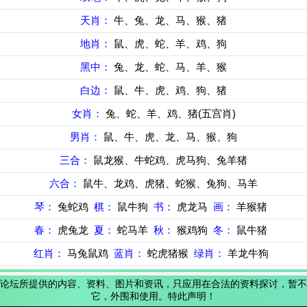
天肖：
牛、兔、龙、马、猴、猪
地肖：
鼠、虎、蛇、羊、鸡、狗
黑中：
兔、龙、蛇、马、羊、猴
白边：
鼠、牛、虎、鸡、狗、猪
女肖：
兔、蛇、羊、鸡、猪(五宫肖)
男肖：
鼠、牛、虎、龙、马、猴、狗
三合：
鼠龙猴、牛蛇鸡、虎马狗、兔羊猪
六合：
鼠牛、龙鸡、虎猪、蛇猴、兔狗、马羊
琴：
兔蛇鸡
棋：
鼠牛狗
书：
虎龙马
画：
羊猴猪
春：
虎兔龙
夏：
蛇马羊
秋：
猴鸡狗
冬：
鼠牛猪
红肖：
马兔鼠鸡
蓝肖：
蛇虎猪猴
绿肖：
羊龙牛狗
论坛所提供的内容、资料、图片和资讯，只应用在合法的资料探讨，暂不
它，外围和使用。特此声明！