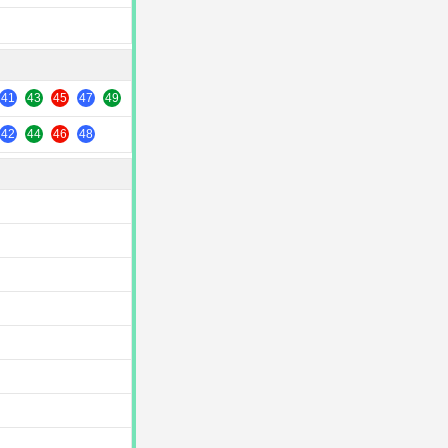
41
43
45
47
49
42
44
46
48