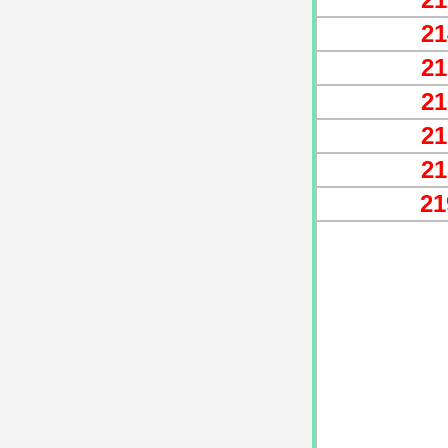
2
2
2
2
2
2