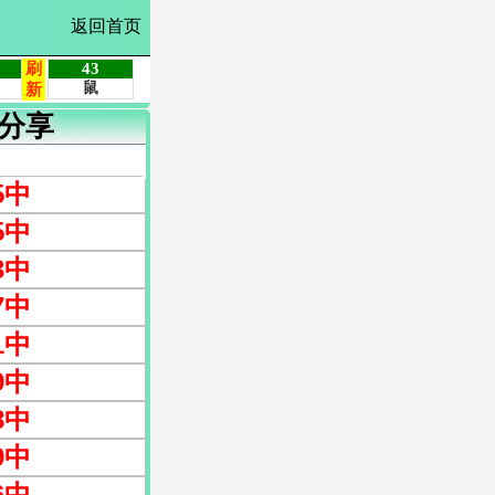
返回首页
分享
5
中
5
中
3
中
7
中
1
中
9
中
8
中
9
中
6
中