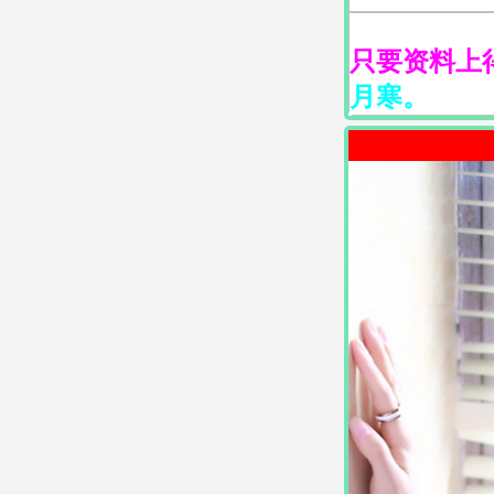
只要资料上
月寒。