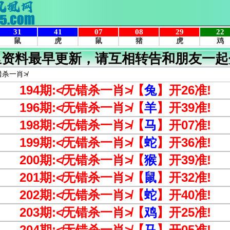
里资料最早更新，请互相转告和朋友一起
错杀一肖≯
194期:≮无错杀一肖≯【
兔
】开
26
准!
196期:≮无错杀一肖≯【
羊
】开
39
准!
198期:≮无错杀一肖≯【
马
】开
07
准!
199期:≮无错杀一肖≯【
蛇
】开
36
准!
200期:≮无错杀一肖≯【
猴
】开
39
准!
201期:≮无错杀一肖≯【
鼠
】开
32
准!
202期:≮无错杀一肖≯【
蛇
】开
40
准!
203期:≮无错杀一肖≯【
鸡
】开
25
准!
204期:≮无错杀一肖≯【
马
】开
05
准!