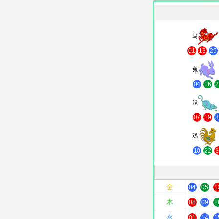
马
01
13
25
兔
04
16
2
鼠
07
19
3
鸡
10
22
3
金
04
05
1
木
08
09
1
水
01
14
1