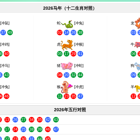
2026马年（十二生肖对照）
[冲鼠]
蛇
[冲兔]
龙
37
49
02
14
26
38
03
[冲鸡]
虎
[冲猴]
牛
8
40
05
17
29
41
06
[冲马]
猪
[冲蛇]
狗
1
43
08
20
32
44
09
[冲兔]
猴
[冲虎]
羊
4
46
11
23
35
47
12
2026年五行对照
2
13
26
27
34
35
42
43
6
17
24
25
38
39
46
47
5
22
23
30
31
44
45