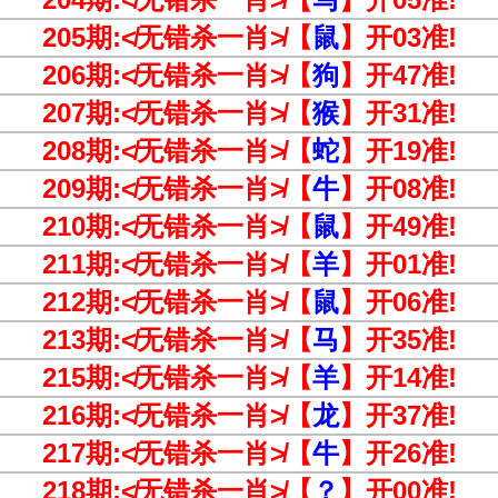
205期:≮无错杀一肖≯【
鼠
】开
03
准!
206期:≮无错杀一肖≯【
狗
】开
47
准!
207期:≮无错杀一肖≯【
猴
】开
31
准!
208期:≮无错杀一肖≯【
蛇
】开
19
准!
209期:≮无错杀一肖≯【
牛
】开
08
准!
210期:≮无错杀一肖≯【
鼠
】开
49
准!
211期:≮无错杀一肖≯【
羊
】开
01
准!
212期:≮无错杀一肖≯【
鼠
】开
06
准!
213期:≮无错杀一肖≯【
马
】开
35
准!
215期:≮无错杀一肖≯【
羊
】开
14
准!
216期:≮无错杀一肖≯【
龙
】开
37
准!
217期:≮无错杀一肖≯【
牛
】开
26
准!
218期:≮无错杀一肖≯【
？
】开
00
准!